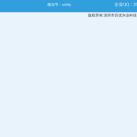
企业QQ：285
微信号：usbfty
版权所有:深圳市百优兴业科