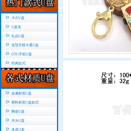
卡片U盘
U盘笔
礼品U盘
造型开模卡通U盘
OTG手机U盘
经典款式
金属材质U盘
塑料材质U盘款式
陶瓷U盘
木头U盘
皮具U盘