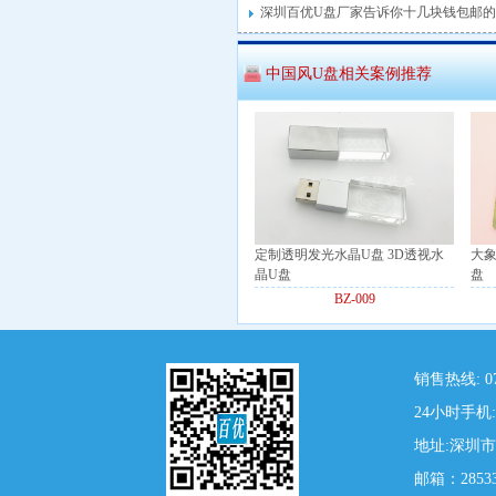
深圳百优U盘厂家告诉你十几块钱包邮的
中国风U盘相关案例推荐
定制透明发光水晶U盘 3D透视水
大象
晶U盘
盘
BZ-009
销售热线: 07
24小时手机: 
地址:深圳
邮箱：28533