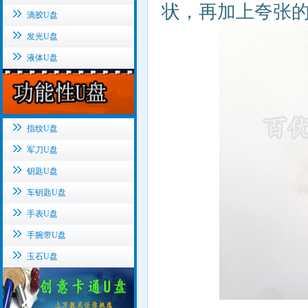
状，再加上夸张
滴胶U盘
发光U盘
液体U盘
指纹U盘
军刀U盘
钥匙U盘
车钥匙U盘
手表U盘
手腕带U盘
玉石U盘