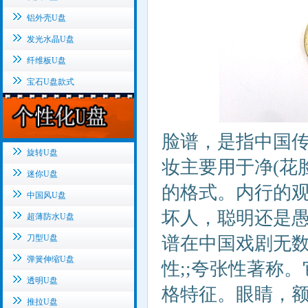
铝外壳U盘
发光水晶U盘
纤维板U盘
宝石U盘款式
脸谱，是指中国
旋转U盘
妆主要用于净(花
迷你U盘
的格式。内行的
中国风U盘
坏人，聪明还是
超薄防水U盘
刀型U盘
谱在中国戏剧无数
弹簧伸缩U盘
性;;夸张性著称
透明U盘
格特征。眼睛，
推拉U盘