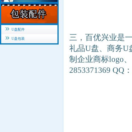
U盘配件
三，百优兴业是
U盘包装
礼品
U
盘、商务
U
制企业商标
logo
、
2853371369 QQ