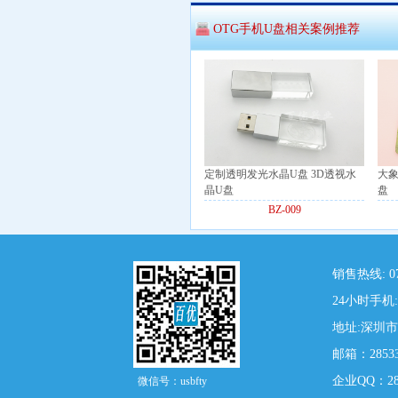
OTG手机U盘相关案例推荐
定制透明发光水晶U盘 3D透视水
大象
晶U盘
盘
BZ-009
销售热线: 07
24小时手机: 
地址:深圳
邮箱：28533
企业QQ：285
微信号：usbfty