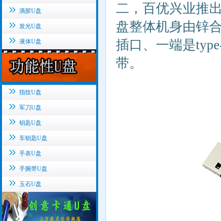
二，百优兴业推
滴胶U盘
盘整体机身由锌
发光U盘
插口、一端是
type
液体U盘
带。
指纹U盘
军刀U盘
钥匙U盘
车钥匙U盘
手表U盘
手腕带U盘
玉石U盘