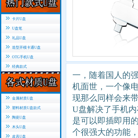
卡片U盘
U盘笔
礼品U盘
造型开模卡通U盘
OTG手机U盘
经典款式
一，随着国人的
机面世，一个像
现那么同样会来
金属材质U盘
U
盘解决了手机内
塑料材质U盘款式
陶瓷U盘
是可以即插即用
木头U盘
个很强大的功能
皮具U盘