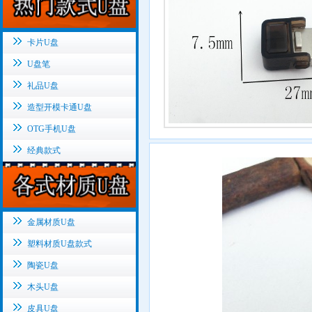
卡片U盘
U盘笔
礼品U盘
造型开模卡通U盘
OTG手机U盘
经典款式
金属材质U盘
塑料材质U盘款式
陶瓷U盘
木头U盘
皮具U盘