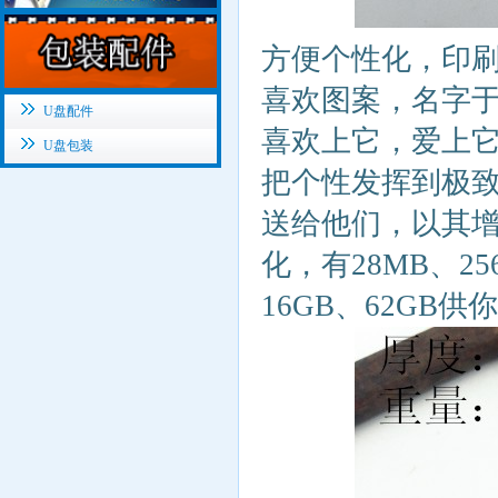
方便个性化，印
喜欢图案，名字于
U盘配件
喜欢上它，爱上
U盘包装
把个性发挥到极
送给他们，以其
化，有28MB、25
16GB、62GB供