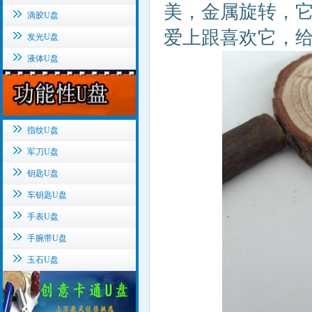
美，金属旋转，
滴胶U盘
爱上跟喜欢它，
发光U盘
液体U盘
指纹U盘
军刀U盘
钥匙U盘
车钥匙U盘
手表U盘
手腕带U盘
玉石U盘