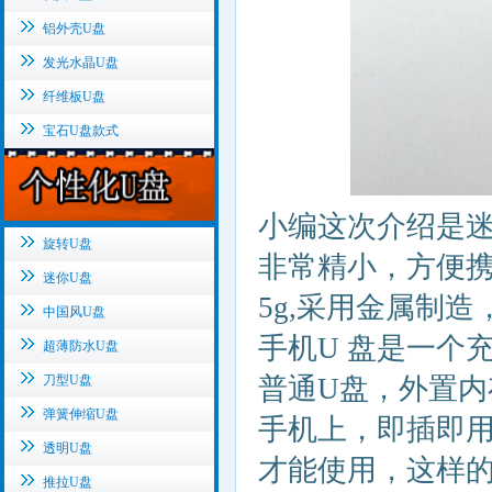
铝外壳U盘
发光水晶U盘
纤维板U盘
宝石U盘款式
小编这次介绍是
旋转U盘
非常精小，方便携带
迷你U盘
5g,采用金属制
中国风U盘
手机U 盘是一个
超薄防水U盘
刀型U盘
普通U盘，外置
弹簧伸缩U盘
手机上，即插即
透明U盘
才能使用，这样
推拉U盘